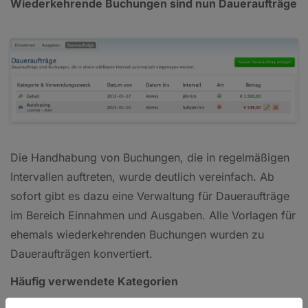
Wiederkehrende Buchungen sind nun Daueraufträge
Die Handhabung von Buchungen, die in regelmäßigen
Intervallen auftreten, wurde deutlich vereinfach. Ab
sofort gibt es dazu eine Verwaltung für Daueraufträge
im Bereich Einnahmen und Ausgaben. Alle Vorlagen für
ehemals wiederkehrenden Buchungen wurden zu
Daueraufträgen konvertiert.
Häufig verwendete Kategorien