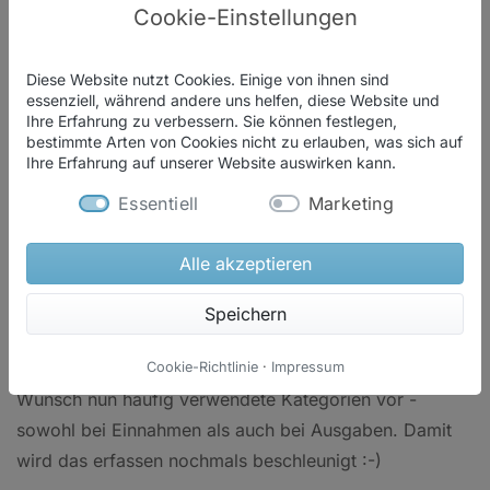
Cookie-Einstellungen
Funktionen
Diese Website nutzt Cookies. Einige von ihnen sind
Preise
essenziell, während andere uns helfen, diese Website und
Ihre Erfahrung zu verbessern. Sie können festlegen,
bestimmte Arten von Cookies nicht zu erlauben, was sich auf
Ihre Erfahrung auf unserer Website auswirken kann.
Was ist neu?
Essentiell
Marketing
Alle akzeptieren
Speichern
Beim Anlegen von Buchungen schlägt das System auf
Cookie-Richtlinie
·
Impressum
Wunsch nun häufig verwendete Kategorien vor -
sowohl bei Einnahmen als auch bei Ausgaben. Damit
wird das erfassen nochmals beschleunigt :-)