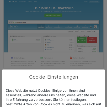
Cookie-Einstellungen
Funktionen
Eine kurze Zusammenfassung der Neuerungen findet
ihr in unserem
unserem letzten Blog-Post
. Im Detail
Diese Website nutzt Cookies. Einige von ihnen sind
werden wir die Neuerungen in den kommenden Tagen
Preise
essenziell, während andere uns helfen, diese Website und
Ihre Erfahrung zu verbessern. Sie können festlegen,
mit einzelnen Beiträgen im Blog vorstellen.
bestimmte Arten von Cookies nicht zu erlauben, was sich auf