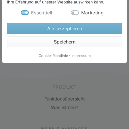
Ihre Erfahrung auf unserer Website auswirken kann.
Was ist neu?
Essentiell
Marketing
Erhalte weitere Neuigkeiten automatisch über einen der
folgenden Kanäle:
Alle akzeptieren
Speichern
Newsletter abonnieren
hahabu auf Facebook
Cookie-Richtlinie
·
Impressum
PRODUKT
Funktionsübersicht
Was ist neu?
HILFE & FEEDBACK